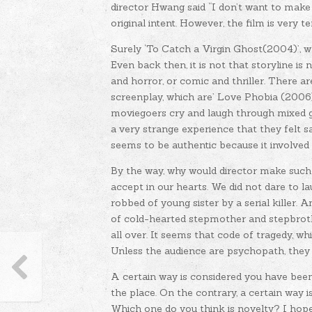
director Hwang said “I don’t want to make
original intent. However, the film is very ter
Surely ‘To Catch a Virgin Ghost(2004)’, whi
Even back then, it is not that storyline 
and horror, or comic and thriller. There a
screenplay, which are’ Love Phobia (2006)
moviegoers cry and laugh through mixed ge
a very strange experience that they felt s
seems to be authentic because it involved 
By the way, why would director make such
accept in our hearts. We did not dare to 
robbed of young sister by a serial killer
of cold-hearted stepmother and stepbroth
all over. It seems that code of tragedy, wh
Unless the audience are psychopath, they 
A certain way is considered you have bee
the place. On the contrary, a certain way i
Which one do you think is novelty? I hop