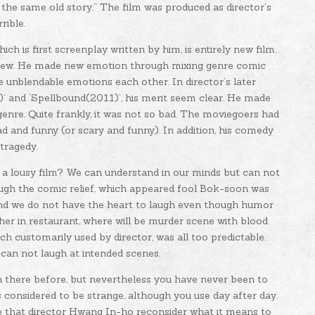
 the same old story.” The film was produced as director’s
rible.
ch is first screenplay written by him, is entirely new film.
is new. He made new emotion through mixing genre comic
re unblendable emotions each other. In director’s later
’ and ‘Spellbound(2011)’, his merit seem clear. He made
nre. Quite frankly, it was not so bad. The moviegoers had
ad and funny (or scary and funny). In addition, his comedy
tragedy.
 a lousy film? We can understand in our minds but can not
laugh the comic relief, which appeared fool Bok-soon was
. And we do not have the heart to laugh even though humor
er in restaurant, where will be murder scene with blood
ich customarily used by director, was all too predictable.
can not laugh at intended scenes.
n there before, but nevertheless you have never been to
s considered to be strange, although you use day after day.
e that director Hwang In-ho reconsider what it means to