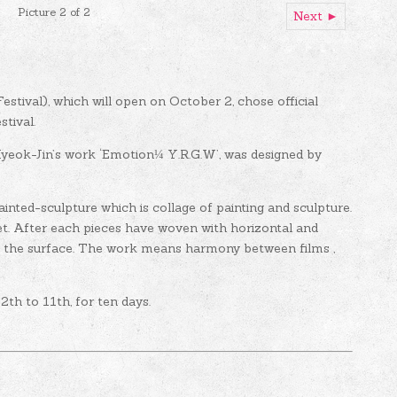
Picture 2 of 2
Next ►
stival), which will open on October 2, chose official
tival.
 Hyeok-Jin’s work ‘Emotion¼ Y.R.G.W’, was designed by
inted-sculpture which is collage of painting and sculpture.
et. After each pieces have woven with horizontal and
 on the surface. The work means harmony between films ,
th to 11th, for ten days.