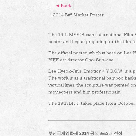
◄ Back
2014 Biff Market Poster
The 19th BIFF(Busan International Film Fe
poster and began preparing for the film fes
The official poster, which is base on Lee
BIFF art director Choi Sun-dae.
Lee Hyeok-Jin’s ‘Emotion¼ Y.R.G.W’ is a pa
The work is as if traditional bamboo bask
vertical lines, the sculpture was painted
moviegoers and film professionals.
The 19th BIFF takes place from October 2
부산국제영화제 2014 공식 포스터 선정