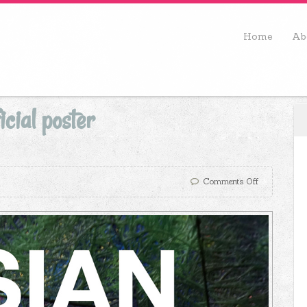
Home
Ab
cial poster
Comments Off